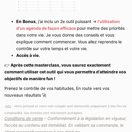
En
Bonus
, j'ai inclu un 2e outil puissant ->
l'utilisation
d'un agenda de façon efficace
pour mettre des priorités
dans votre vie. Je vous donne des conseils et vous
explique comment commencer. Vous allez reprendre le
contrôle sur votre temps et votre vie.
Accès à vie
.
👉
Après cette masterclass, vous saurez exactement
comment utiliser cet outil
qui vous permettra d'atteindre vos
objectifs de manière fun !
Prenez le contrôle de vos habitudes, En route vers vos
nouveaux résultats 🚀
Info
- V
otre adresse et votre nom complet sont demandés uniquement à des fins de
comptabilité. Vos données sont strictement protégées.
Conditions de vente
– Conformément à la législation en vigueur,
l’accès au contenu est immédiat. En validant sa commande, le
client reconnaît renoncer à son droit de